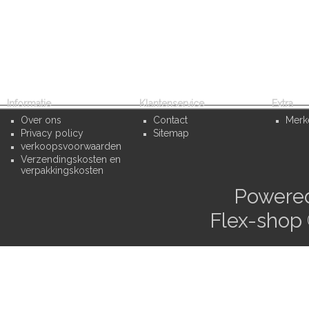
Informatie
Klantenservice
Extra
Over ons
Contact
Merk
Privacy policy
Sitemap
verkoopsvoorwaarden
Verzendingskosten en
verpakkingskosten
Powere
Flex-shop