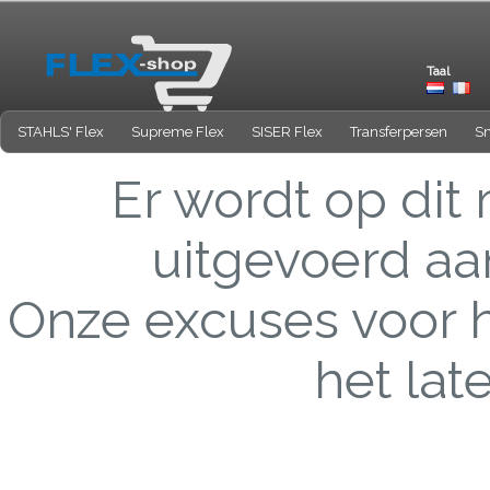
Taal
STAHLS' Flex
Supreme Flex
SISER Flex
Transferpersen
Sn
Er wordt op di
uitgevoerd aa
Onze excuses voor 
het lat