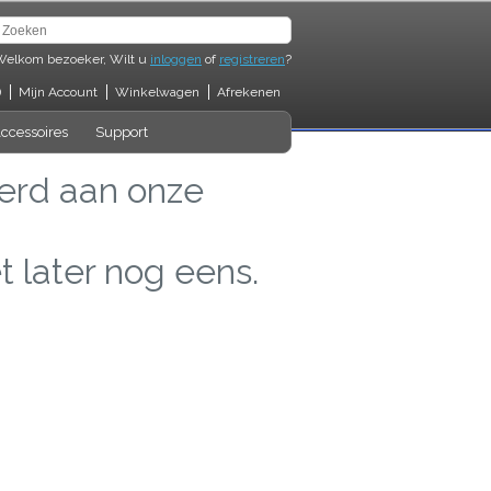
Welkom bezoeker, Wilt u
inloggen
of
registreren
?
)
Mijn Account
Winkelwagen
Afrekenen
ccessoires
Support
erd aan onze
 later nog eens.