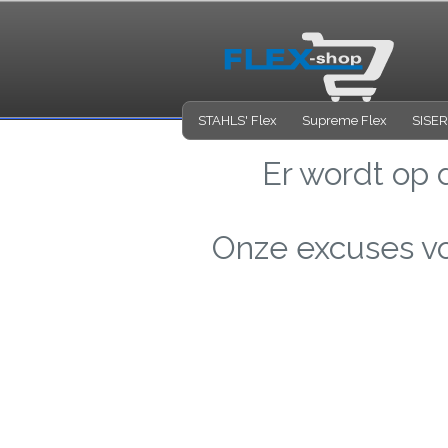
STAHLS' Flex
Supreme Flex
SISER
Er wordt op
Onze excuses vo