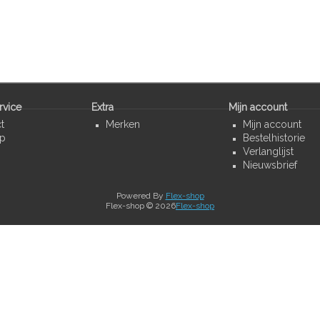
rvice
Extra
Mijn account
t
Merken
Mijn account
ap
Bestelhistorie
Verlanglijst
Nieuwsbrief
Powered By
Flex-shop
Flex-shop © 2026
Flex-shop