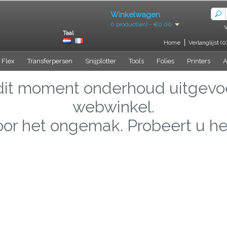
Winkelwagen
0 product(en) - €0,00
Taal
Home
Verlanglijst (0
 Flex
Transferpersen
Snijplotter
Tools
Folies
Printers
A
 dit moment onderhoud uitgevo
webwinkel.
or het ongemak. Probeert u het