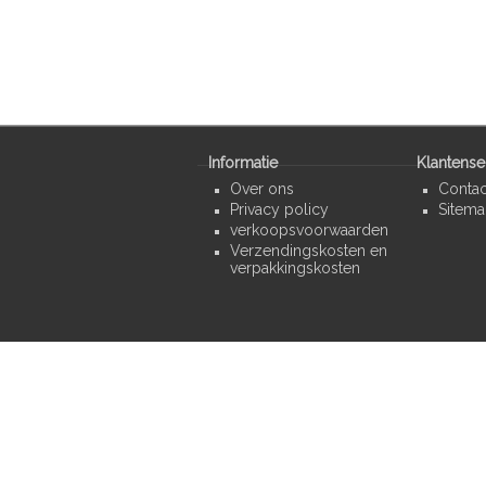
Informatie
Klantense
Over ons
Contac
Privacy policy
Sitem
verkoopsvoorwaarden
Verzendingskosten en
verpakkingskosten