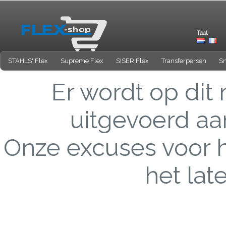
Taal
STAHLS' Flex
Supreme Flex
SISER Flex
Transferpersen
Sn
Er wordt op di
uitgevoerd aa
Onze excuses voor 
het lat