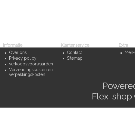
Informatie
Klantenservice
Extra
Over ons
Contact
Merk
Privacy policy
Sitemap
verkoopsvoorwaarden
Verzendingskosten en
verpakkingskosten
Powere
Flex-shop