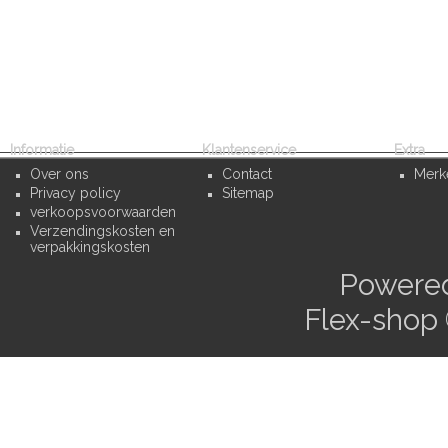
Informatie
Klantenservice
Extra
Over ons
Contact
Merk
Privacy policy
Sitemap
verkoopsvoorwaarden
Verzendingskosten en
verpakkingskosten
Powere
Flex-shop