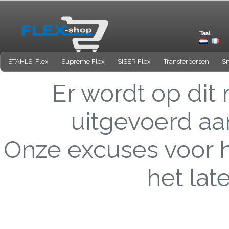
Taal
STAHLS' Flex
Supreme Flex
SISER Flex
Transferpersen
Sn
Er wordt op di
uitgevoerd aa
Onze excuses voor 
het lat