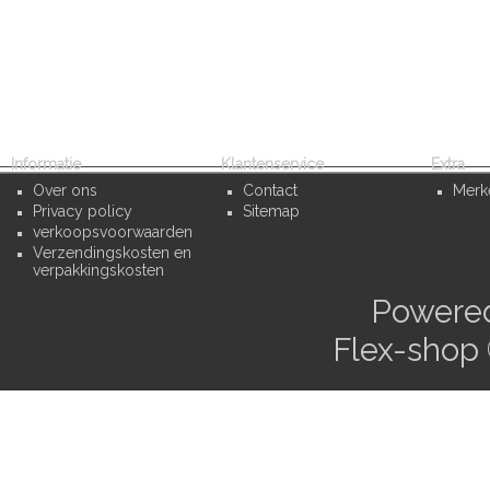
Informatie
Klantenservice
Extra
Over ons
Contact
Merk
Privacy policy
Sitemap
verkoopsvoorwaarden
Verzendingskosten en
verpakkingskosten
Powere
Flex-shop