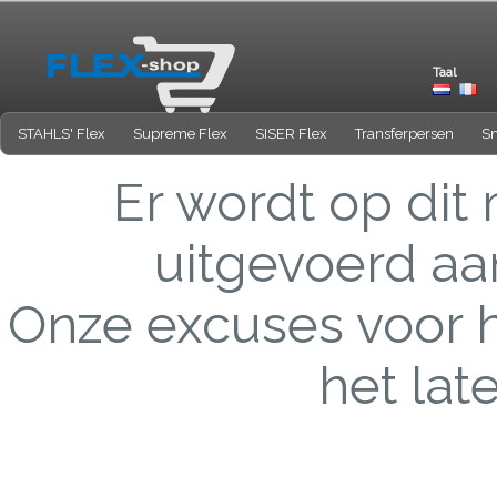
Taal
STAHLS' Flex
Supreme Flex
SISER Flex
Transferpersen
Sn
Er wordt op di
uitgevoerd aa
Onze excuses voor 
het lat